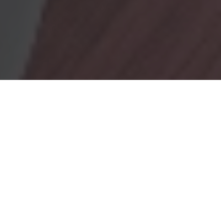
OBRADORES
En Marionacakes tenemos un obrador
mixto, donde tenemos
un obrador con gluten y otro sin