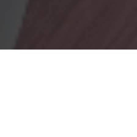
OBRADORES
En Marionacakes tenemos un obrador
mixto, donde tenemos
un obrador con gluten y otro sin