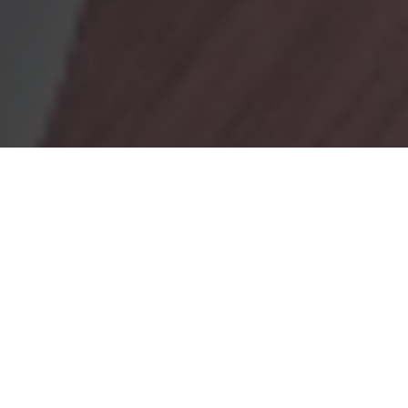
OBRADORES
En Marionacakes tenemos un obrador
mixto, donde tenemos
un obrador con gluten y otro sin