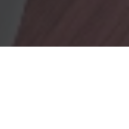
OBRADORES
En Marionacakes tenemos un obrador
mixto, donde tenemos
un obrador con gluten y otro sin