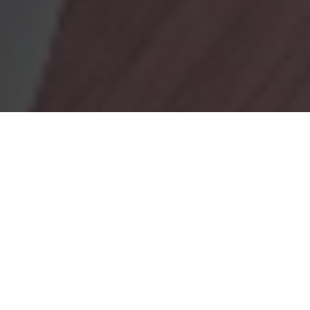
OBRADORES
En Marionacakes tenemos un obrador
mixto, donde tenemos
un obrador con gluten y otro sin