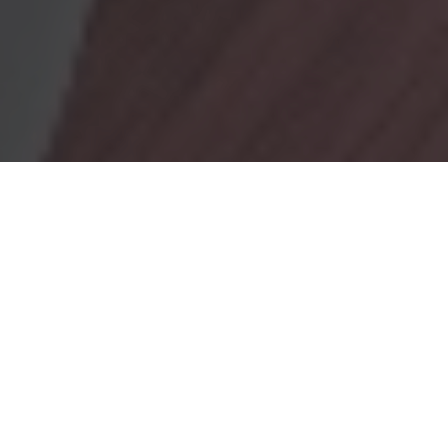
OBRADORES
En Marionacakes tenemos un obrador
mixto, donde tenemos
un obrador con gluten y otro sin