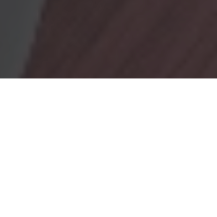
OBRADORES
En Marionacakes tenemos un obrador
mixto, donde tenemos
un obrador con gluten y otro sin