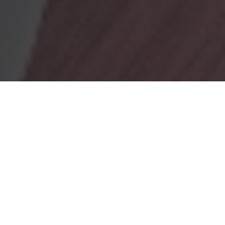
OBRADORES
En Marionacakes tenemos un obrador
mixto, donde tenemos
un obrador con gluten y otro sin