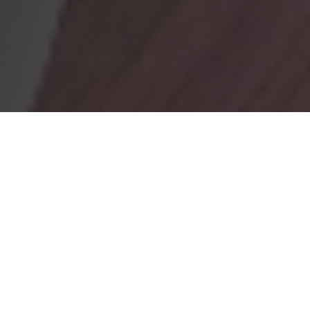
OBRADORES
En Marionacakes tenemos un obrador
mixto, donde tenemos
un obrador con gluten y otro sin