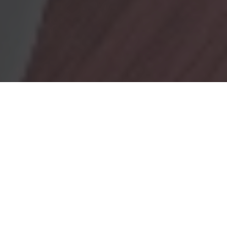
OBRADORES
En Marionacakes tenemos un obrador
mixto, donde tenemos
un obrador con gluten y otro sin