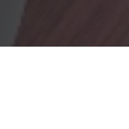
OBRADORES
En Marionacakes tenemos un obrador
mixto, donde tenemos
un obrador con gluten y otro sin