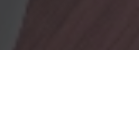
OBRADORES
En Marionacakes tenemos un obrador
mixto, donde tenemos
un obrador con gluten y otro sin