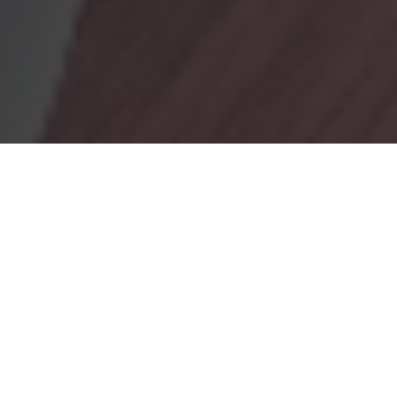
OBRADORES
En Marionacakes tenemos un obrador
mixto, donde tenemos
un obrador con gluten y otro sin