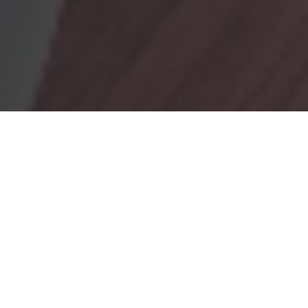
OBRADORES
En Marionacakes tenemos un obrador
mixto, donde tenemos
un obrador con gluten y otro sin