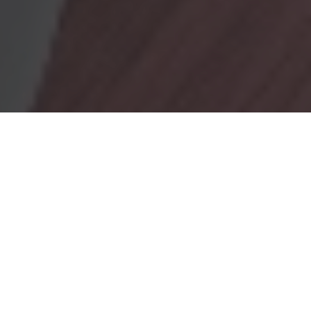
OBRADORES
En Marionacakes tenemos un obrador
mixto, donde tenemos
un obrador con gluten y otro sin