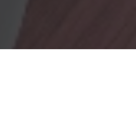
OBRADORES
En Marionacakes tenemos un obrador
mixto, donde tenemos
un obrador con gluten y otro sin