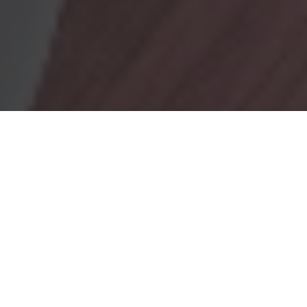
OBRADORES
En Marionacakes tenemos un obrador
mixto, donde tenemos
un obrador con gluten y otro sin