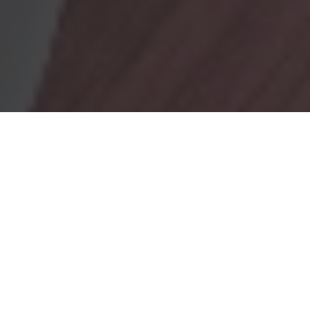
OBRADORES
En Marionacakes tenemos un obrador
mixto, donde tenemos
un obrador con gluten y otro sin