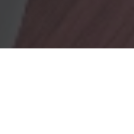
OBRADORES
En Marionacakes tenemos un obrador
mixto, donde tenemos
un obrador con gluten y otro sin